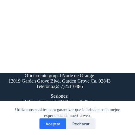
Oficina Intergrupal Norte de Orange
12019 Garden Grove Blvd. Garden Grove Ca. 92843
Telefono:(657)251-0486
Sesiones:
ROI's - Viernes de 8:00 pm a 9:30 pm
Comite del Paso 12 - Lunes 8:00 pm
Utilizamos cookies para garantizar que le brindamos la mejor
H&I - Domingo de 5:30 pm a 7:00pm
experiencia en nuestra web.
Distrito 24 - Martes de 8:00pm
Aceptar
Rechazar
Contacto
-
Politica de Privacidad
-
Login