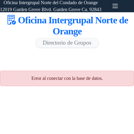
Saltar
Oficina Intergrupal Norte del Condado de Orange
al
12019 Garden Grove Blvd. Garden Grove Ca. 92843
contenido
Oficina Intergrupal Norte de
Orange
Directorio de Grupos
Error al conectar con la base de datos.