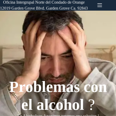
Saltar
Oficina Intergrupal Norte del Condado de Orange
al
12019 Garden Grove Blvd. Garden Grove Ca. 92843
contenido
Problemas con
el alcohol
?
En Alcoholicos Anonimos tenemos una solucion !