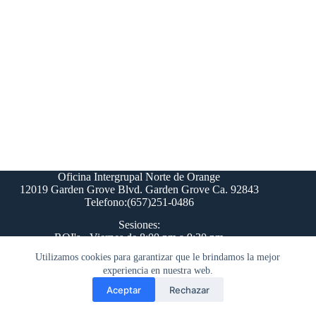
Oficina Intergrupal Norte de Orange
12019 Garden Grove Blvd. Garden Grove Ca. 92843
Telefono:(657)251-0486
Sesiones:
ROI's - Viernes de 8:00 pm a 9:30 pm
Comite del Paso 12 - Lunes 8:00 pm
Utilizamos cookies para garantizar que le brindamos la mejor
H&I - Domingo de 5:30 pm a 7:00pm
experiencia en nuestra web.
Distrito 24 - Martes de 8:00pm
Aceptar
Rechazar
Contacto
-
Politica de Privacidad
-
Login