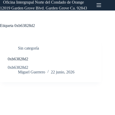
Saltar
Oficina Intergrupal Norte del Condado de Orange
al
12019 Garden Grove Blvd. Garden Grove Ca. 92843
contenido
Etiqueta
0xb63828d2
Sin categoría
0xb63828d2
0xb63828d2
Miguel Guerrero
22 junio, 2026