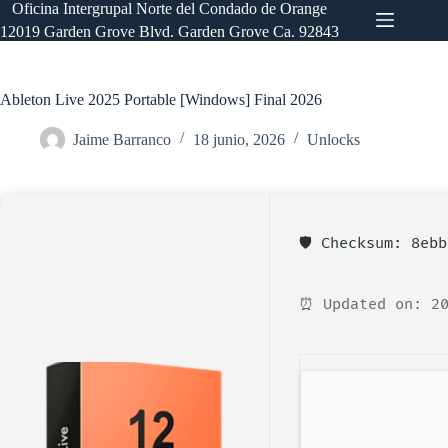
Saltar
Oficina Intergrupal Norte del Condado de Orange
al
12019 Garden Grove Blvd. Garden Grove Ca. 92843
contenido
Ableton Live 2025 Portable [Windows] Final 2026
Jaime Barranco
18 junio, 2026
Unlocks
🛡️ Checksum: 8eb
⏰ Updated on: 20